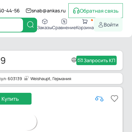
Обратная связь
550-44-56
snab@ankas.ru
Войти
Заказы
Сравнение
Корзина
39
Запросить КП
кул: 603139
Weishaupt
, Германия
Купить