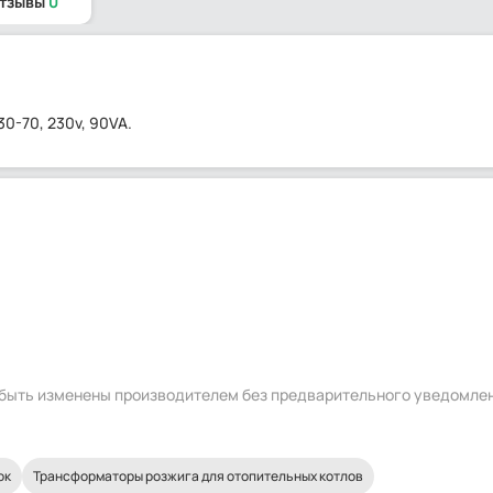
отзывы
0
0-70, 230v, 90VA.
т быть изменены производителем без предварительного уведомле
ок
Трансформаторы розжига для отопительных котлов