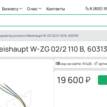
Бизнесу
О нас
Контакты
8 (800) 
рматор розжига Weishaupt W-ZG 02/2 110 В, 603139
shaupt W-ZG 02/2 110 В, 6031
код на сайте:
91426
арти
19 600