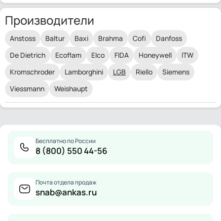
Производители
Anstoss
Baltur
Baxi
Brahma
Cofi
Danfoss
De Dietrich
Ecoflam
Elco
FIDA
Honeywell
ITW
Kromschroder
Lamborghini
LGB
Riello
Siemens
Viessmann
Weishaupt
Бесплатно по России
8 (800) 550 44-56
Почта отдела продаж
snab@ankas.ru