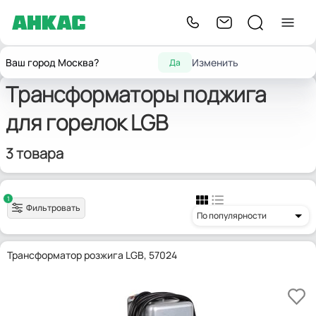
Запчасти для
Трансформаторы
для
Главная
LG
Ваш город Москва?
Изменить
Да
горелок
поджига
горелок
Трансформаторы поджига
для горелок LGB
3 товара
1
Фильтровать
По популярности
Трансформатор розжига LGB, 57024