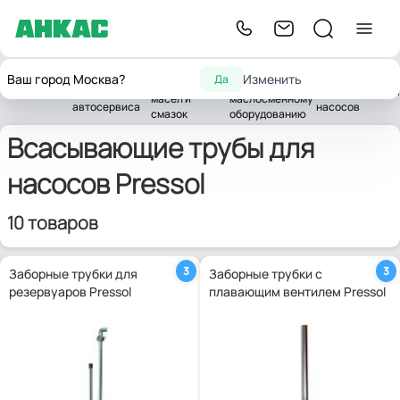
Оборудование
Комплектующие
Оборудование
Трубы
Ваш город Москва?
Изменить
Да
для замены
и запчасти к
Главная
для
для
Pressol
масел и
маслосменному
автосервиса
насосов
смазок
оборудованию
Всасывающие трубы для
насосов Pressol
10 товаров
3
3
Заборные трубки для
Заборные трубки с
резервуаров Pressol
плавающим вентилем Pressol