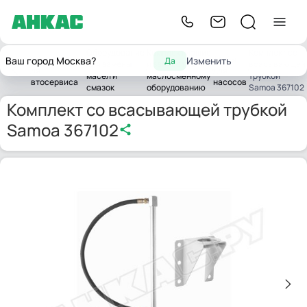
Оборудование
Комплектующие
Комплект со
Оборудование
Трубы
Ваш город Москва?
Изменить
Да
для замены
и запчасти к
всасывающей
лавная
для
для
масел и
маслосменному
трубкой
автосервиса
насосов
смазок
оборудованию
Samoa 367102
Комплект со всасывающей трубкой
Samoa 367102