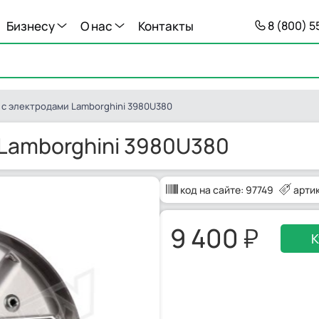
Бизнесу
О нас
Контакты
8 (800) 
с электродами Lamborghini 3980U380
Lamborghini 3980U380
код на сайте:
97749
арти
9 400
К