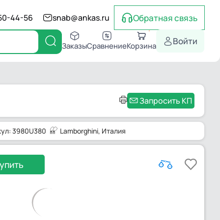
Обратная связь
550-44-56
snab@ankas.ru
Войти
Заказы
Сравнение
Корзина
Запросить КП
кул: 3980U380
Lamborghini
, Италия
упить