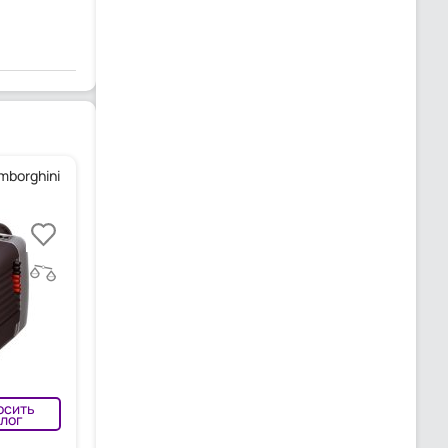
mborghini
осить
лог