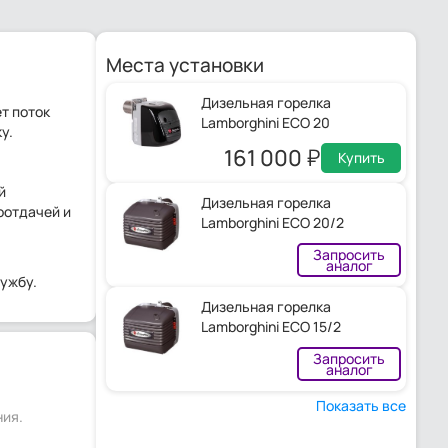
Места установки
Дизельная горелка
т поток
Lamborghini ECO 20
у.
161 000
Купить
й
Дизельная горелка
оотдачей и
Lamborghini ECO 20/2
Запросить
аналог
ужбу.
Дизельная горелка
Lamborghini ECO 15/2
Запросить
аналог
Показать все
ния.