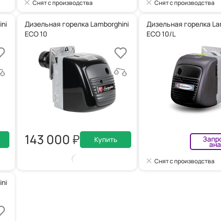
Снят с производства
Снят с производства
ni
Дизельная горелка Lamborghini
Дизельная горелка La
ECO 10
ECO 10/L
143 000
Запр
Купить
ана
Снят с производства
ni