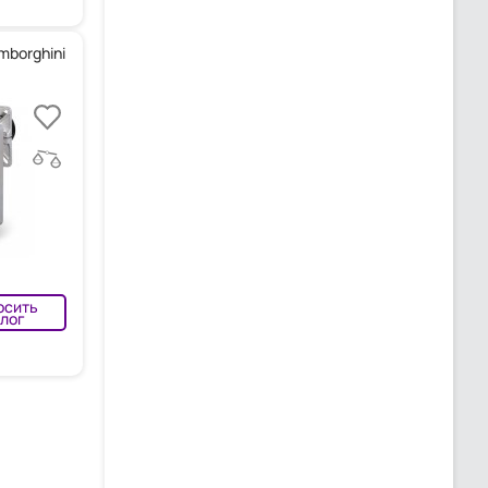
mborghini
осить
лог