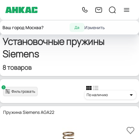
Запчасти для
Принадлежности
Установочные
Главная
Siemens
Ваш город Москва?
Изменить
Да
горелок
для горелок
пружины
Установочные пружины
Siemens
8 товаров
1
Фильтровать
По наличию
Пружина Siemens AGA22