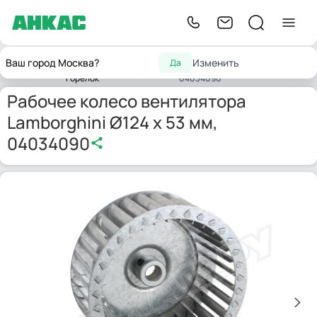
Запчасти
Рабочее колесо вентилятора
Вентиляторы и
Ваш город Москва?
Изменить
Да
Главная
для
Lamborghini Ø124 x 53 мм,
направляющие
горелок
04034090
Рабочее колесо вентилятора
Lamborghini Ø124 x 53 мм,
04034090