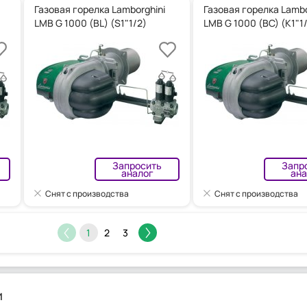
Газовая горелка Lamborghini
Газовая горелка Lambo
LMB G 1000 (BL) (S1"1/2)
LMB G 1000 (BC) (K1"1
Запросить
Запр
аналог
ана
Снят с производства
Снят с производства
1
2
3
и