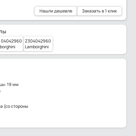
Нашли дешевле
Заказать в 1 клик
лы
 04042960
Z304042960
borghini
Lamborghini
цы: 19 мм
т
а (со стороны