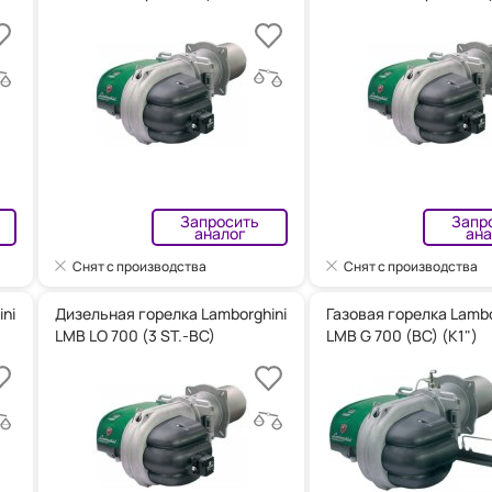
Запросить
Запр
аналог
ана
Снят с производства
Снят с производства
ni
Дизельная горелка Lamborghini
Газовая горелка Lambo
LMB LO 700 (3 ST.-BC)
LMB G 700 (BC) (K1")