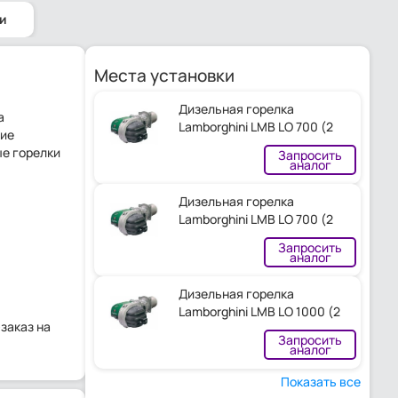
ти
Места установки
Дизельная горелка
а
Lamborghini LMB LO 700 (2
ние
ST.-BC)
е горелки
Запросить
аналог
Дизельная горелка
Lamborghini LMB LO 700 (2
ST.-BL)
Запросить
аналог
Дизельная горелка
Lamborghini LMB LO 1000 (2
заказ на
ST.-BC)
Запросить
аналог
Показать все