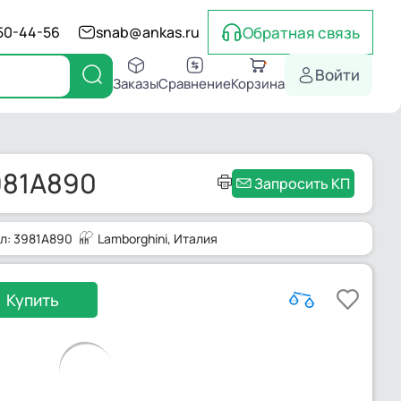
Обратная связь
550-44-56
snab@ankas.ru
Войти
Заказы
Сравнение
Корзина
981A890
Запросить КП
л: 3981A890
Lamborghini
, Италия
Купить