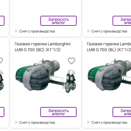
Запросить
Запр
аналог
ана
Снят с производства
Снят с производства
Газовая горелка Lamborghini
Газовая горелка Lambo
LMB G 700 (BC) (K1"1/2)
LMB G 700 (BL) (K1"1/2
Запросить
Запр
аналог
ана
Снят с производства
Снят с производства