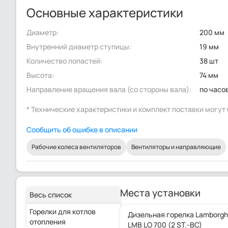
Основные характеристики
Диаметр:
200 мм
Внутренний диаметр ступицы:
19 мм
Количество лопастей:
38 шт
Высота:
74 мм
Направление вращения вала (со стороны вала):
по часо
* Технические характеристики и комплект поставки могу
Сообщить об ошибке в описании
Рабочие колеса вентиляторов
Вентиляторы и направляющие
Места установки
Весь список
Горелки для котлов
Дизельная горелка Lamborghi
отопления
LMB LO 700 (2 ST.-BC)