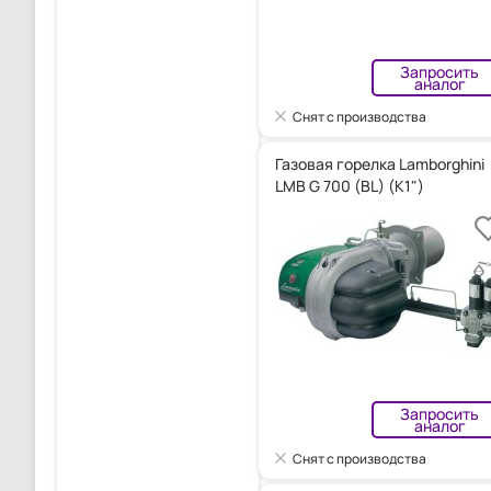
Запросить
аналог
Снят с производства
Газовая горелка Lamborghini
LMB G 700 (BL) (K1")
Запросить
аналог
Снят с производства