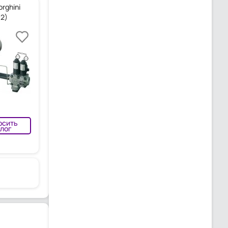
rghini
/2)
осить
лог