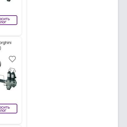
осить
лог
rghini
)
осить
лог