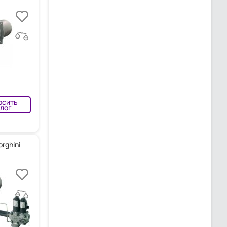
осить
лог
rghini