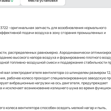
отзывы
0
Места установки
013722 –оригинальная запчасть для возобновления нормального
 эффективной подачи воздуха в зону сгорания промышленных и
пасти, распределенных равномерно. Аэродинамически оптимизир
озданию высокого напора воздуха и формированию плотного воз
родной топливно-воздушной смеси и поддержания стабильности п
ий вал электродвигателя вентилятора со шпинделем размером 12,
ения, рабочее колесо проходит специализированную заводскую п
рует вибрационные нагрузки на ось двигателя, предупреждает
 и исключает возникновение излишнего шума во время функцио
го колеса вентилятора способен оседать мелкий нагар и пыль,