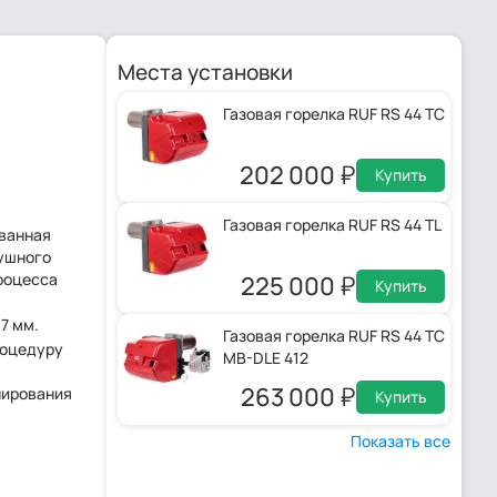
Места установки
Газовая горелка RUF RS 44 TC
202 000
Купить
Газовая горелка RUF RS 44 TL
ованная
душного
роцесса
225 000
Купить
7 мм.
Газовая горелка RUF RS 44 TC
роцедуру
MB-DLE 412
263 000
нирования
Купить
Показать все