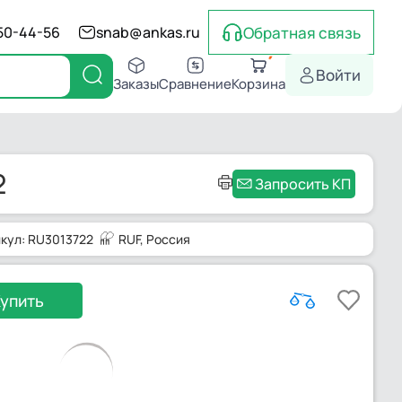
Обратная связь
550-44-56
snab@ankas.ru
Войти
Заказы
Сравнение
Корзина
2
Запросить КП
кул: RU3013722
RUF
, Россия
упить