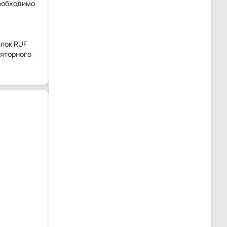
необходимо
елок RUF
ляторного