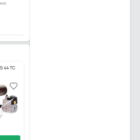
ния.
S 44 TC