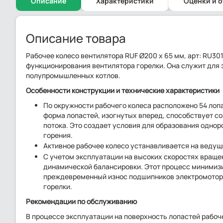
Описание
Характеристики
Оценки и 
Описание товара
Рабочее колесо вентилятора RUF Ø200 x 65 мм, арт: RU3
функционирования вентилятора горелки. Она служит для
полупромышленных котлов.
Особенности конструкции и технические характеристики
По окружности рабочего колеса расположено 54 ло
форма лопастей, изогнутых вперед, способствует с
потока. Это создает условия для образования одно
горения.
Активное рабочее колесо устанавливается на ведущ
С учетом эксплуатации на высоких скоростях вращ
динамической балансировки. Этот процесс минимизи
преждевременный износ подшипников электромотора
горелки.
Рекомендации по обслуживанию
В процессе эксплуатации на поверхность лопастей рабоче