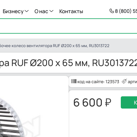
Бизнесу
О нас
Контакты
8 (800) 
бочее колесо вентилятора RUF Ø200 x 65 мм, RU3013722
а RUF Ø200 x 65 мм, RU301372
код на сайте:
123573
арти
6 600
К