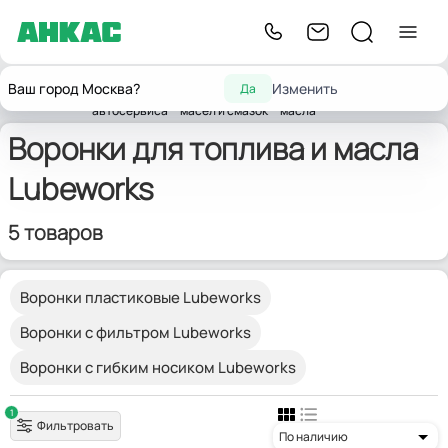
Оборудование
Оборудование
Мерная
Воронки
Ваш город Москва?
Изменить
Да
Главная
для
для замены
тара для
Lubeworks
для ГСМ
автосервиса
масел и смазок
масла
Воронки для топлива и масла
Lubeworks
5 товаров
Воронки пластиковые Lubeworks
Воронки с фильтром Lubeworks
Воронки с гибким носиком Lubeworks
1
Фильтровать
По наличию