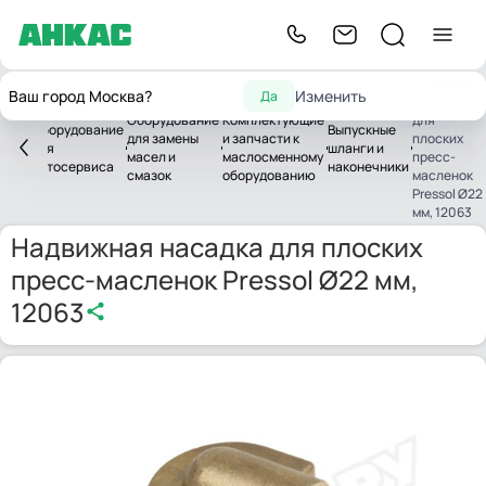
Надвижная
Ваш город Москва?
Изменить
Да
насадка
Оборудование
Комплектующие
для
Оборудование
Выпускные
для замены
и запчасти к
плоских
авная
для
шланги и
масел и
маслосменному
пресс-
автосервиса
наконечники
смазок
оборудованию
масленок
Pressol Ø22
мм, 12063
Надвижная насадка для плоских
пресс-масленок Pressol Ø22 мм,
12063