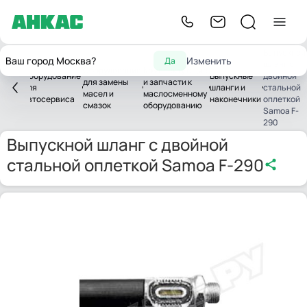
Выпускной
Ваш город Москва?
Изменить
Да
шланг с
Оборудование
Комплектующие
Оборудование
Выпускные
двойной
для замены
и запчасти к
авная
для
шланги и
стальной
масел и
маслосменному
автосервиса
наконечники
оплеткой
смазок
оборудованию
Samoa F-
290
Выпускной шланг с двойной
стальной оплеткой Samoa F-290