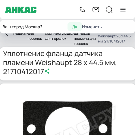
Запасные
Уплотнение фланца
Ваш город Москва?
Изменить
Да
Запчасти
Запчасти
части
датчика пламени
Главная
для
комплектующих
датчиков
Weishaupt 28 x 44.5
горелок
для горелок
пламени для
мм, 21710412017
горелок
Уплотнение фланца датчика
пламени Weishaupt 28 x 44.5 мм,
21710412017