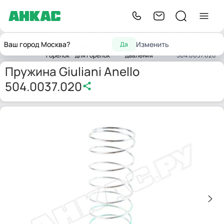
Запчасти
Запчасти
Запасные части
Пружина Giuliani
Ваш город Москва?
Изменить
Да
Главная
для
комплектующих
регуляторов
Anello
горелок
для горелок
давления
504.0037.020
Пружина Giuliani Anello
504.0037.020