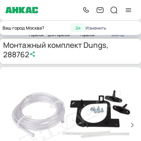
Запчасти
Запчасти
Запчасти реле
Монтажный
Ваш город Москва?
Изменить
Да
Главная
для
комплектующих
давления для
комплект Dungs,
горелок
для горелок
горелок
288762
Монтажный комплект Dungs,
288762