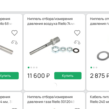
ерения
Ниппель отбора/измерения
Ниппель от
llo 68 мм, 3003891
давления воздуха Riello 74 мм, 3006594
давления га
11 600
2 875
Купить
Купить
ерения
Ниппель отбора/измерения
Кабель пит
84 мм, 3003873
давления газа Riello 3012049
Riello 240 