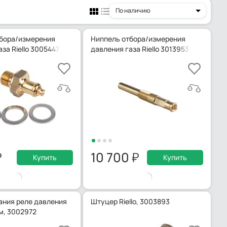
По наличию
бора/измерения
Ниппель отбора/измерения
за Riello 3005447
давления газа Riello 3013953
10 700
Купить
Купить
ания реле давления
Штуцер Riello, 3003893
мм, 3002972