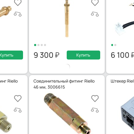
9 300
6 100
Купить
Купить
нг Riello
Соединительный фитинг Riello
Штекер Riel
46 мм, 3006615