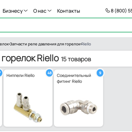
Бизнесу
О нас
Контакты
8 (800) 
релок
Запчасти реле давления для горелок
Riello
горелок Riello
15 товаров
7
48
9
Ниппели Riello
Соединительный
фитинг Riello