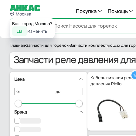
Покупка
Помощь
Москва
Ваш город Москва?
Каталог
Да
Изменить
Главная
Запчасти для горелок
Запчасти комплектующих для го
Запчасти реле давления для 
1
Кабель питания реле
Цена
давления Riello
от
до
Бренд