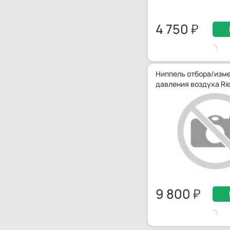
4 750
Ниппель отбора/изм
давления воздуха Rie
9 800