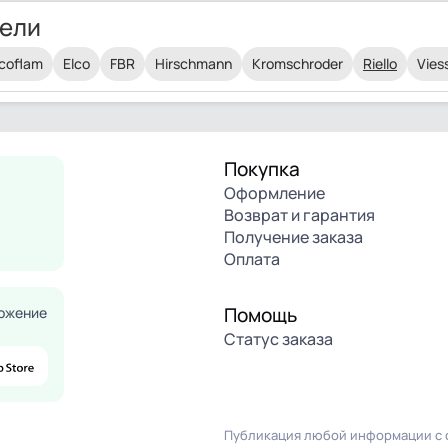
ели
coflam
Elco
FBR
Hirschmann
Kromschroder
Riello
Vie
Покупка
Оформление
Возврат и гарантия
Получение заказа
Оплата
Помощь
ожение
Статус заказа
Публикация любой информации с с