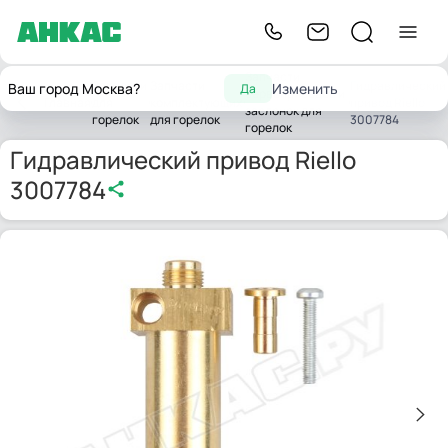
Запчасти
Запчасти
Запчасти
Гидравлический
Ваш город Москва?
Изменить
Да
сервоприводов и
Главная
для
комплектующих
привод Riello
заслонок для
горелок
для горелок
3007784
горелок
Гидравлический привод Riello
3007784