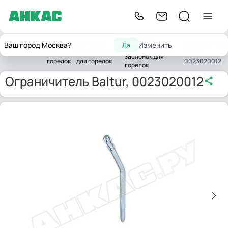
Запчасти
Запчасти
Запчасти
Ограничитель
Ваш город Москва?
Изменить
Да
сервоприводов и
Главная
для
комплектующих
Baltur,
заслонок для
горелок
для горелок
0023020012
горелок
Ограничитель Baltur, 0023020012