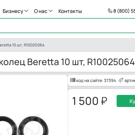
Бизнесу
О нас
Контакты
8 (800) 
retta 10 шт, R10025064
олец Beretta 10 шт, R10025064
код на сайте:
37394
арти
1 500
К