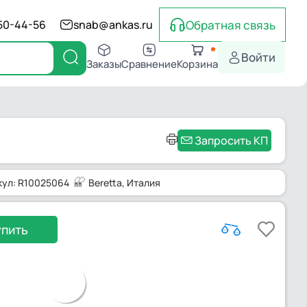
Обратная связь
550-44-56
snab@ankas.ru
Войти
Заказы
Сравнение
Корзина
Запросить КП
кул: R10025064
Beretta
, Италия
упить