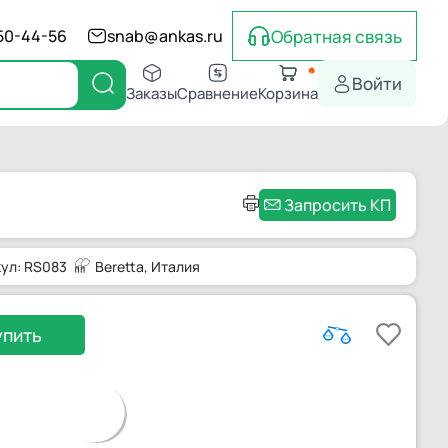
Обратная связь
550-44-56
snab@ankas.ru
Войти
Заказы
Сравнение
Корзина
Запросить КП
кул: RS083
Beretta
, Италия
упить