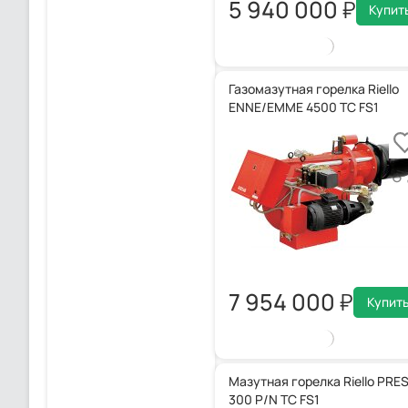
5 940 000
Купит
Газомазутная горелка Riello
ENNE/EMME 4500 TC FS1
7 954 000
Купит
Мазутная горелка Riello PRE
300 P/N TC FS1