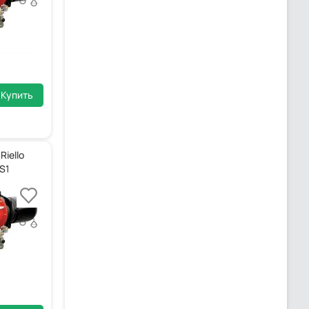
Купить
iello
S1