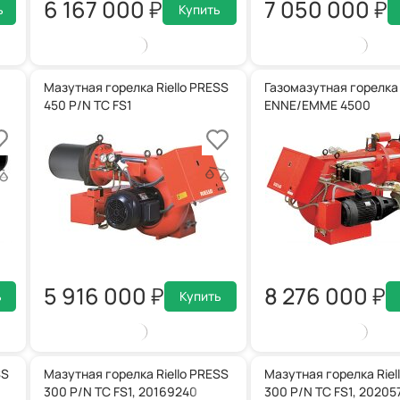
6 167 000
7 050 000
ь
Купить
Мазутная горелка Riello PRESS
Газомазутная горелка R
450 P/N TC FS1
ENNE/EMME 4500
5 916 000
8 276 000
ь
Купить
SS
Мазутная горелка Riello PRESS
Мазутная горелка Riel
300 P/N TC FS1, 20169240
300 P/N TC FS1, 20205