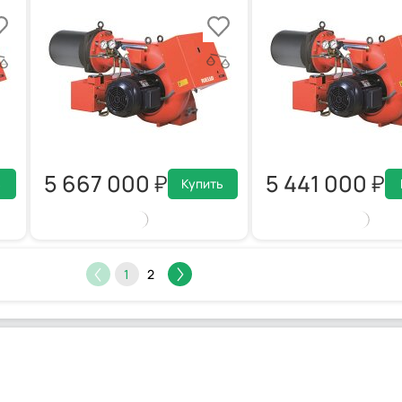
5 667 000
5 441 000
ь
Купить
1
2