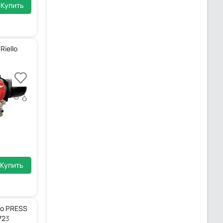
Купить
iello
Купить
lo PRESS
723