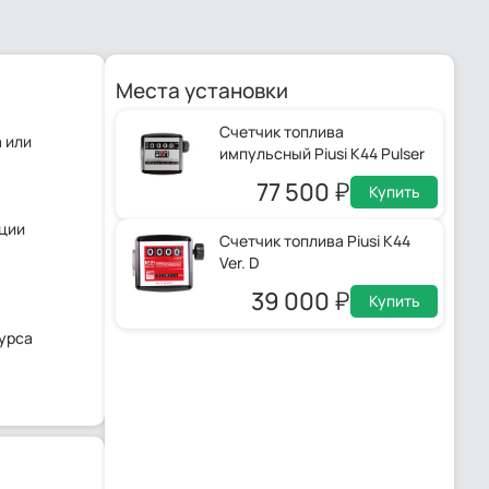
Места установки
Счетчик топлива
 или
импульсный Piusi K44 Pulser
77 500
Купить
ации
Счетчик топлива Piusi K44
Ver. D
39 000
Купить
сурса