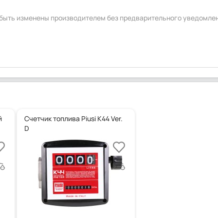
т быть изменены производителем без предварительного уведомле
й
Счетчик топлива Piusi K44 Ver.
D