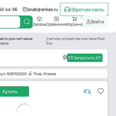
Обратная связь
550-44-56
snab@ankas.ru
Войти
Заказы
Сравнение
Корзина
асти для счетчиков
Счетное устройство счетчика Piusi
кости
K44
Запросить КП
кул: R08762000
Piusi
, Италия
Купить