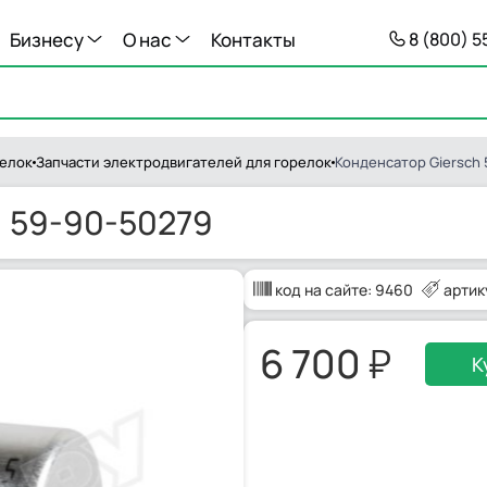
Бизнесу
О нас
Контакты
8 (800) 
релок
Запчасти электродвигателей для горелок
Конденсатор Giersch 
, 59-90-50279
код на сайте:
9460
артик
6 700
К