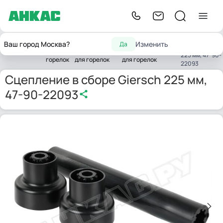
Сцепление в
Запчасти
Запчасти
Запчасти
Ваш город Москва?
Изменить
Да
сборе Giersch
Главная
для
комплектующих
электродвигателей
225 мм, 47-90-
горелок
для горелок
для горелок
22093
Сцепление в сборе Giersch 225 мм,
47-90-22093