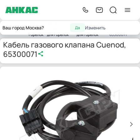
Запчасти
Запчасти
Запасные части
Кабель газового
Ваш город Москва?
Изменить
Да
Главная
для
комплектующих
газовых клапанов
клапана Cuenod,
горелок
для горелок
для горелок
65300071
Кабель газового клапана Cuenod,
65300071