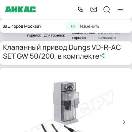
Запасные
Клапанный привод
Запчасти
Запчасти
Ваш город Москва?
Изменить
Да
части газовых
Dungs VD-R-AC SET
Главная
для
комплектующих
клапанов для
GW 50/200, в
горелок
для горелок
горелок
комплекте
Клапанный привод Dungs VD-R-AC
SET GW 50/200, в комплекте