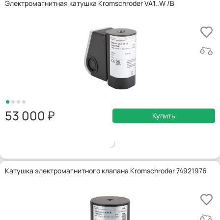
Электромагнитная катушка Kromschroder VA1..W /B
53 000
Купить
Катушка электромагнитного клапана Kromschroder 74921976