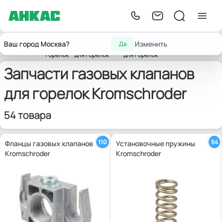
Запчасти
Запчасти
Запасные части
Ваш город Москва?
Изменить
Да
Главная
для
комплектующих
газовых клапанов
Kromschroder
горелок
для горелок
для горелок
Запчасти газовых клапанов
для горелок Kromschroder
54 товара
110
54
Фланцы газовых клапанов
Установочные пружины
Kromschroder
Kromschroder