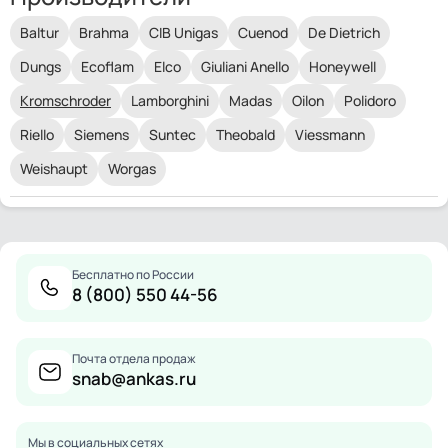
Baltur
Brahma
CIB Unigas
Cuenod
De Dietrich
Dungs
Ecoflam
Elco
Giuliani Anello
Honeywell
Kromschroder
Lamborghini
Madas
Oilon
Polidoro
Riello
Siemens
Suntec
Theobald
Viessmann
Weishaupt
Worgas
Бесплатно по России
8 (800) 550 44-56
Почта отдела продаж
snab@ankas.ru
Мы в социальных сетях