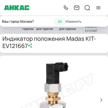
Индикатор
Запчасти
Запчасти
Запасные части
Ваш город Москва?
Изменить
Да
положения
Главная
для
комплектующих
газовых клапанов
Madas KIT-
горелок
для горелок
для горелок
EV121667
Индикатор положения Madas KIT-
EV121667