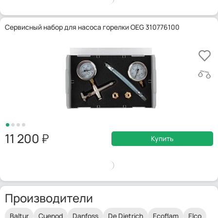
Сервисный набор для насоса горелки OEG 310776100
11 200
Купить
Производители
Baltur
Cuenod
Danfoss
De Dietrich
Ecoflam
Elco