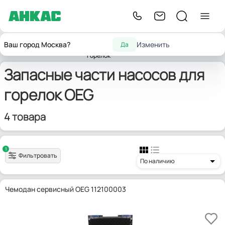
Запчасти
Запчасти для
Запчасти насосов
Ваш город Москва?
Изменить
Да
Главная
комплектующих для
OEG
горелок
для горелок
горелок
Запасные части насосов для
горелок OEG
4 товара
1
Фильтровать
По наличию
Чемодан сервисный OEG 112100003