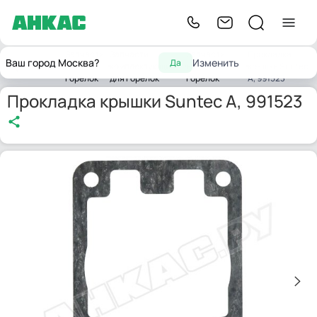
Запчасти
Запчасти
Запчасти
Прокладка
Ваш город Москва?
Изменить
Да
Главная
для
комплектующих
насосов для
крышки Suntec
горелок
для горелок
горелок
A, 991523
Прокладка крышки Suntec A, 991523