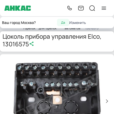
Запчасти
Запчасти
Запчасти
Цоколь прибора
Ваш город Москва?
Изменить
Да
Главная
для
комплектующих
топочных
управления Elco,
горелок
для горелок
автоматов
13016575
Цоколь прибора управления Elco,
13016575