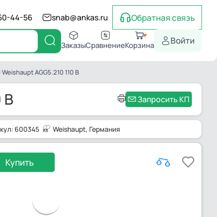
Обратная связь
550-44-56
snab@ankas.ru
Войти
Заказы
Сравнение
Корзина
Weishaupt AGG5.210 110 В
 В
Запросить КП
кул: 600345
Weishaupt
, Германия
Купить