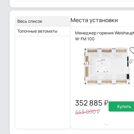
Места установки
Весь список
Топочные автоматы
Менеджер горения Weishaup
W-FM 100
352 885
Купить
445 000