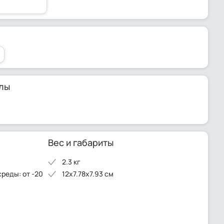
лы
Вес и габариты
2.3 кг
среды: от -20
12x7.78x7.93 см