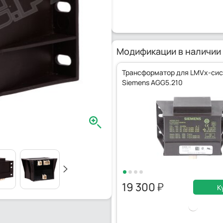
Модификации в наличии
Трансформатор для LMVx-си
Siemens AGG5.210
19 300
К