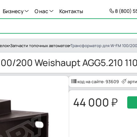
Бизнесу
О нас
Контакты
8 (800) 
релок
Запчасти топочных автоматов
Трансформатор для W-FM 100/200 
00/200 Weishaupt AGG5.210 110
код на сайте:
93609
арти
44 000