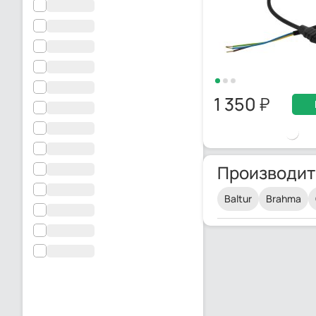
1 350
Производит
Baltur
Brahma