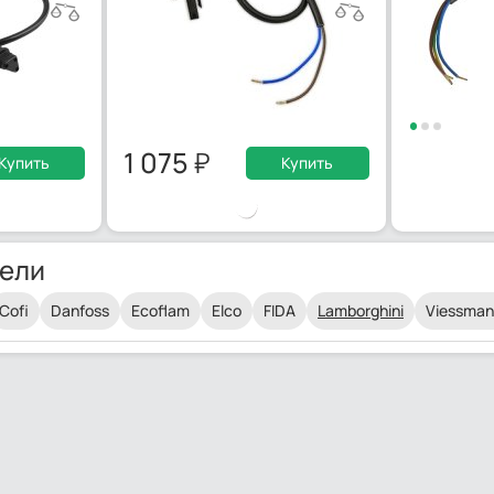
1 075
Купить
Купить
ели
Cofi
Danfoss
Ecoflam
Elco
FIDA
Lamborghini
Viessma