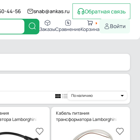
Обратная связь
550-44-56
snab@ankas.ru
Войти
Заказы
Сравнение
Корзина
По наличию
ания
Кабель питания
тора Lamborghini, Z301109480
трансформатора Lamborghini 1200 мм, 