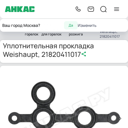
Уплотнительная
Запчасти
Запчасти
Запчасти
Ваш город Москва?
Изменить
Да
прокладка
Главная
для
комплектующих
трансформаторов
Weishaupt,
горелок
для горелок
розжига
21820411017
Уплотнительная прокладка
Weishaupt, 21820411017