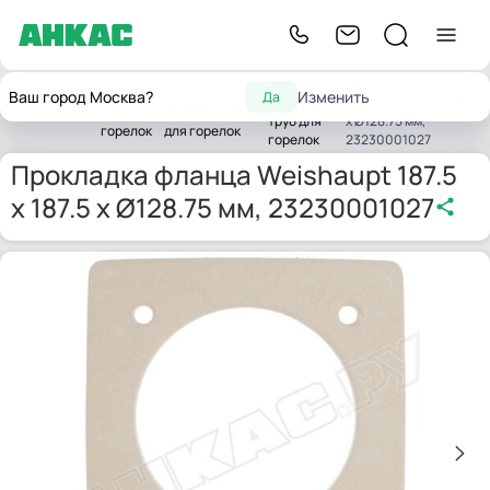
Запчасти
Прокладка фланца
Запчасти
Запчасти
Ваш город Москва?
Изменить
Да
жаровых
Weishaupt 187.5 x 187.5
Главная
для
комплектующих
труб для
x Ø128.75 мм,
горелок
для горелок
горелок
23230001027
Прокладка фланца Weishaupt 187.5
x 187.5 x Ø128.75 мм, 23230001027