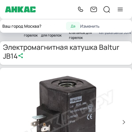
Запчасти
Запчасти
Запчасти
Ваш город Москва?
Изменить
Да
жидкотопливных
Электромагнитная
Главная
для
комплектующих
клапанов для
катушка Baltur JB14
горелок
для горелок
горелок
Электромагнитная катушка Baltur
JB14