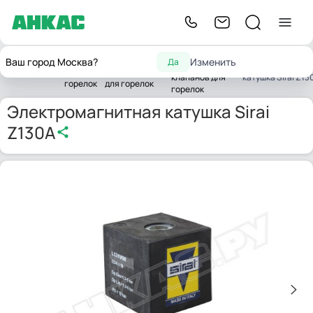
Запчасти
Запчасти
Запчасти
Ваш город Москва?
Изменить
Да
жидкотопливных
Электромагнитн
Главная
для
комплектующих
клапанов для
катушка Sirai Z13
горелок
для горелок
горелок
Электромагнитная катушка Sirai
Z130A