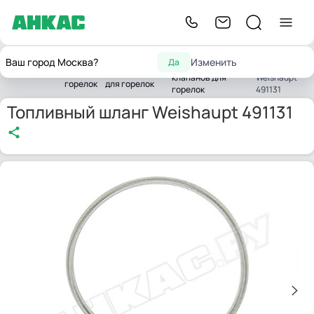
Запчасти
Топливный
Запчасти
Запчасти
Ваш город Москва?
Изменить
Да
жидкотопливных
шланг
Главная
для
комплектующих
клапанов для
Weishaupt
горелок
для горелок
горелок
491131
Топливный шланг Weishaupt 491131