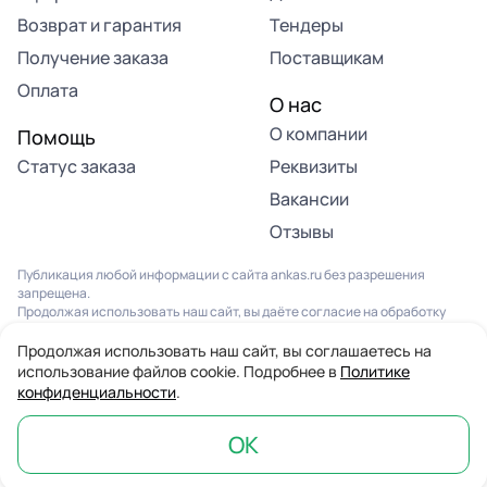
Возврат и гарантия
Тендеры
Получение заказа
Поставщикам
Оплата
О нас
О компании
Помощь
Статус заказа
Реквизиты
Вакансии
Отзывы
Публикация любой информации с сайта ankas.ru без разрешения
запрещена.
Продолжая использовать наш сайт, вы даёте согласие на обработку
файлов Cookies и других данных, в соответствии с
Политикой
конфиденциальности
и
Пользовательским соглашением
.
Продолжая использовать наш сайт, вы соглашаетесь на
использование файлов cookie. Подробнее в
Политике
© 2013-2026. Все права защищены. Компания “Анкас”
конфиденциальности
.
Информация на сайте не является публичной офертой
ОК
Главная
Каталог
Избранное
Корзина
Профиль