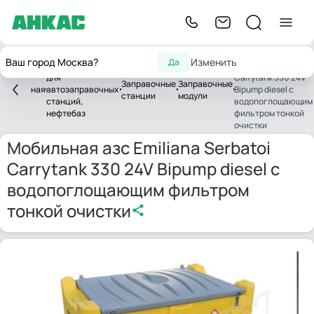
Мобильная азс
Ваш город Москва?
Изменить
Да
Оборудование
Emiliana Serbatoi
для
Carrytank 330 24V
Заправочные
Заправочные
Главная
автозаправочных
Bipump diesel с
станции
модули
станций,
водопоглощающим
нефтебаз
фильтром тонкой
очистки
Мобильная азс Emiliana Serbatoi
Carrytank 330 24V Bipump diesel с
водопоглощающим фильтром
тонкой очистки