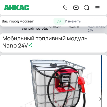
Мобильный
Оборудование для
Ваш город Москва?
Изменить
Да
Заправочные
Заправочные
топливный
Главная
автозаправочных
станции
модули
модуль Nano
станций, нефтебаз
24V
Мобильный топливный модуль
Nano 24V