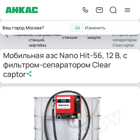
Оборудование
Мобильная азс
Ваш город Москва?
Изменить
Да
для
Nano Hit-56, 12
Заправочные
Заправочные
Главная
автозаправочных
В, с фильтром-
станции
модули
станций,
сепаратором
нефтебаз
Clear captor
Мобильная азс Nano Hit-56, 12 В, с
фильтром-сепаратором Clear
captor