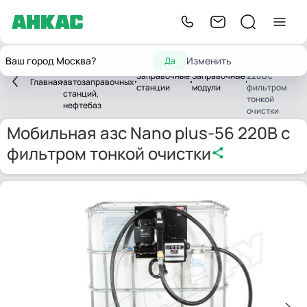
Мобильная азс
Оборудование
Ваш город Москва?
Изменить
Да
Nano plus-56
для
Заправочные
Заправочные
220В с
Главная
автозаправочных
станции
модули
фильтром
станций,
тонкой
нефтебаз
очистки
Мобильная азс Nano plus-56 220В с
фильтром тонкой очистки