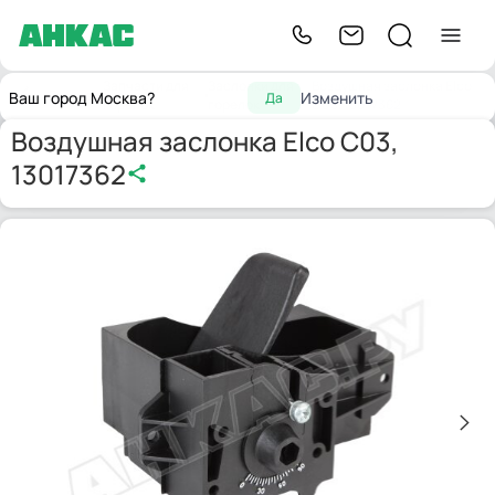
Запчасти для
Заслонки для
Воздушная заслонка Elco
Главная
Ваш город Москва?
Изменить
Да
горелок
горелок
C03, 13017362
Воздушная заслонка Elco C03,
13017362