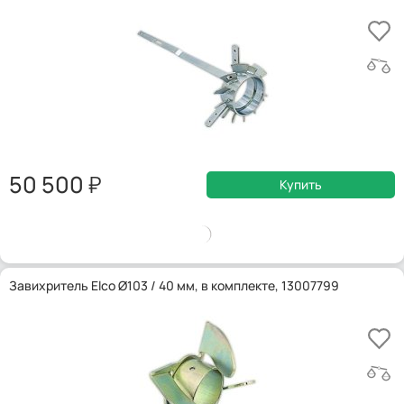
50 500
Купить
Завихритель Elco Ø103 / 40 мм, в комплекте, 13007799