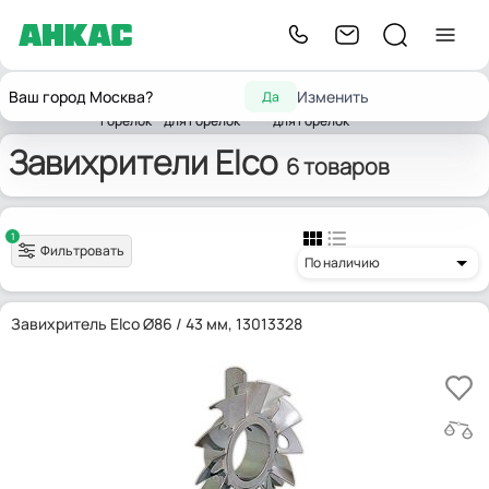
Запчасти
Запчасти
Запчасти
Ваш город Москва?
Изменить
Да
Главная
для
комплектующих
жаровых труб
Завихрители
Elco
горелок
для горелок
для горелок
Завихрители Elco
6 товаров
1
Фильтровать
По наличию
Завихритель Elco Ø86 / 43 мм, 13013328