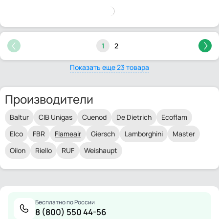
1
2
Показать еще 23 товара
Производители
Baltur
CIB Unigas
Cuenod
De Dietrich
Ecoflam
Elco
FBR
Flameair
Giersch
Lamborghini
Master
Oilon
Riello
RUF
Weishaupt
Бесплатно по России
8 (800) 550 44-56