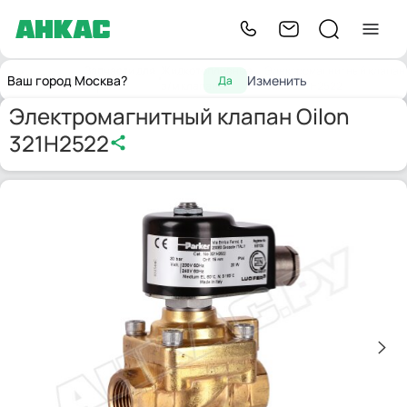
Запчасти для
Жидкотопливные
Электромагнитный клапан
Главная
Ваш город Москва?
Изменить
Да
горелок
э/м клапаны
Oilon 321H2522
Электромагнитный клапан Oilon
321H2522