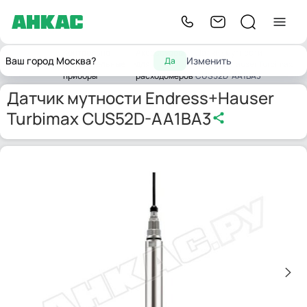
Контрольно-
Аксессуары
Датчик мутности
Ваш город Москва?
Изменить
Да
Главная
измерительные
для
Endress+Hauser Turbimax
приборы
расходомеров
CUS52D-AA1BA3
Датчик мутности Endress+Hauser
Turbimax CUS52D-AA1BA3