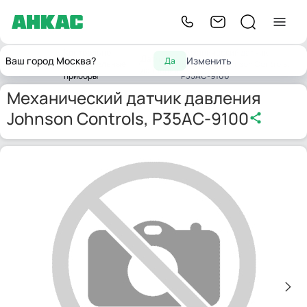
Контрольно-
Механический датчик
Датчики
Ваш город Москва?
Изменить
Да
Главная
измерительные
давления Johnson Controls,
давления
приборы
P35AC-9100
Механический датчик давления
Johnson Controls, P35AC-9100