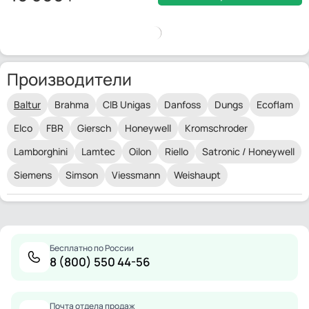
Производители
Baltur
Brahma
CIB Unigas
Danfoss
Dungs
Ecoflam
Elco
FBR
Giersch
Honeywell
Kromschroder
Lamborghini
Lamtec
Oilon
Riello
Satronic / Honeywell
Siemens
Simson
Viessmann
Weishaupt
Бесплатно по России
8 (800) 550 44-56
Почта отдела продаж