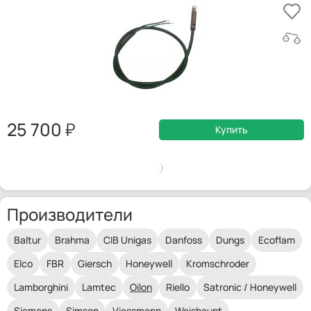
25 700
Купить
Производители
Baltur
Brahma
CIB Unigas
Danfoss
Dungs
Ecoflam
Elco
FBR
Giersch
Honeywell
Kromschroder
Lamborghini
Lamtec
Oilon
Riello
Satronic / Honeywell
Siemens
Simson
Viessmann
Weishaupt